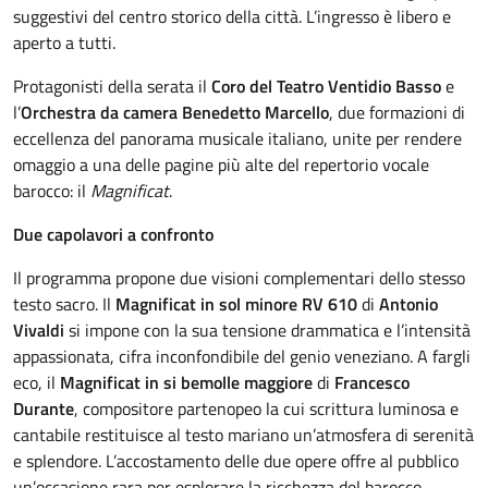
suggestivi del centro storico della città. L’ingresso è libero e
aperto a tutti.
Protagonisti della serata il
Coro del Teatro Ventidio Basso
e
l’
Orchestra da camera Benedetto Marcello
, due formazioni di
eccellenza del panorama musicale italiano, unite per rendere
omaggio a una delle pagine più alte del repertorio vocale
barocco: il
Magnificat
.
Due capolavori a confronto
Il programma propone due visioni complementari dello stesso
testo sacro. Il
Magnificat in sol minore RV 610
di
Antonio
Vivaldi
si impone con la sua tensione drammatica e l’intensità
appassionata, cifra inconfondibile del genio veneziano. A fargli
eco, il
Magnificat in si bemolle maggiore
di
Francesco
Durante
, compositore partenopeo la cui scrittura luminosa e
cantabile restituisce al testo mariano un’atmosfera di serenità
e splendore. L’accostamento delle due opere offre al pubblico
un’occasione rara per esplorare la ricchezza del barocco