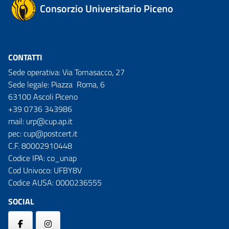
Consorzio Universitario Piceno
CONTATTI
Sede operativa: Via Tornasacco, 27
Sede legale: Piazza Roma, 6
63100 Ascoli Piceno
+39 0736 343986
mail:
urp@cup.ap.it
pec:
cup@postcert.it
C.F. 80002910448
Codice IPA: co_unap
Cod Univoco: UFBY8V
Codice AUSA: 0000236555
SOCIAL