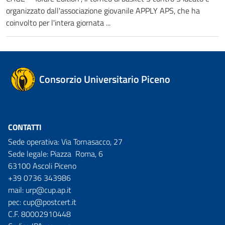
organizzato dall'associazione giovanile APPLY APS, che ha
coinvolto per l'intera giornata ...
Consorzio Universitario Piceno
CONTATTI
Sede operativa: Via Tornasacco, 27
Sede legale: Piazza Roma, 6
63100 Ascoli Piceno
+39 0736 343986
mail:
urp@cup.ap.it
pec:
cup@postcert.it
C.F. 80002910448