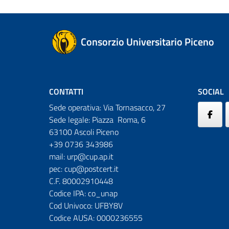
Consorzio Universitario Piceno
CONTATTI
SOCIAL
Sede operativa: Via Tornasacco, 27
Sede legale: Piazza Roma, 6
63100 Ascoli Piceno
+39 0736 343986
mail:
urp@cup.ap.it
pec:
cup@postcert.it
C.F. 80002910448
Codice IPA: co_unap
Cod Univoco: UFBY8V
Codice AUSA: 0000236555