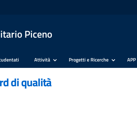
itario Piceno
tudentati
Attività
Progetti e Ricerche
APP
rd di qualità