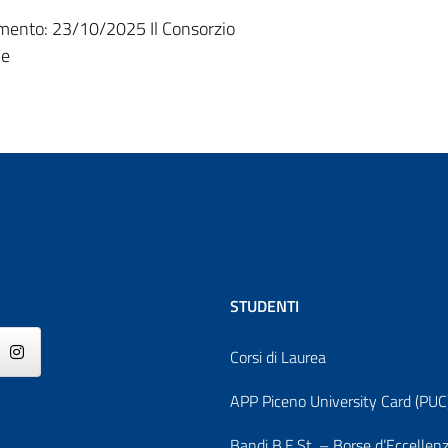
amento: 23/10/2025
Il Consorzio
he
STUDENTI
Corsi di Laurea
APP Piceno University Card (PUC
Bandi B.E.St. – Borse d’Eccellen