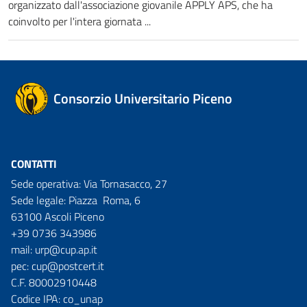
organizzato dall'associazione giovanile APPLY APS, che ha
coinvolto per l'intera giornata ...
Consorzio Universitario Piceno
CONTATTI
Sede operativa: Via Tornasacco, 27
Sede legale: Piazza Roma, 6
63100 Ascoli Piceno
+39 0736 343986
mail:
urp@cup.ap.it
pec:
cup@postcert.it
C.F. 80002910448
Codice IPA: co_unap