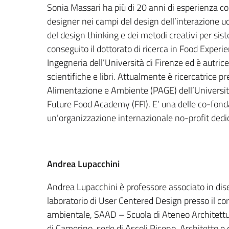
Sonia Massari ha più di 20 anni di esperienza co
designer nei campi del design dell’interazione uo
del design thinking e dei metodi creativi per sis
conseguito il dottorato di ricerca in Food Experi
Ingegneria dell’Università di Firenze ed è autrice 
scientifiche e libri. Attualmente è ricercatrice pr
Alimentazione e Ambiente (PAGE) dell’Università
Future Food Academy (FFI). E’ una delle co-fonda
un’organizzazione internazionale no-profit dedi
Andrea Lupacchini
Andrea Lupacchini è professore associato in dise
laboratorio di User Centered Design presso il cor
ambientale, SAAD – Scuola di Ateneo Architettur
di Camerino, sede di Ascoli Piceno. Architetto e 