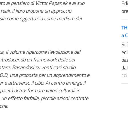
to al pensiero di Victor Papanek e al suo
Edi
eali, il libro propone un approccio
ore
ibo sia come oggetto sia come medium del
TH
a 
Si
a, il volume ripercorre l’evoluzione del
edi
introducendo un framework delle sei
bas
are. Basandosi su venti casi studio
da
E.FOO.D, una proposta per un apprendimento e
coi
 e attraverso il cibo. Al centro emerge il
acità di trasformare valori culturali in
n effetto farfalla, piccole azioni centrate
che.