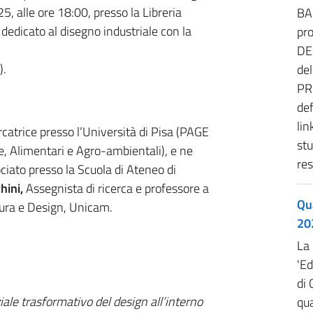
, alle ore 18:00, presso la Libreria
BA
dedicato al disegno industriale con la
pr
DE
).
de
PR
def
lin
rcatrice presso l’Università di Pisa (PAGE
stu
, Alimentari e Agro-ambientali), e ne
res
ciato presso la Scuola di Ateneo di
hini,
Assegnista di ricerca e professore a
Qu
tura e Design, Unicam.
20
La 
'Ed
di 
ale trasformativo del design all’interno
qua