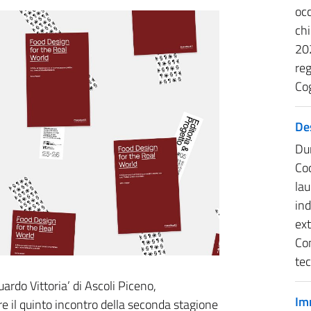
occ
chi
20
reg
Cog
Des
Dur
Coo
lau
ind
ex
Con
tec
ardo Vittoria’ di Ascoli Piceno,
Im
re il quinto incontro della seconda stagione