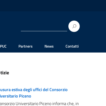
 PUC
Partners
News
Contatti
tizie
usura estiva degli uffici del Consorzio
iversitario Piceno
Consorzio Universitario Piceno informa che, in