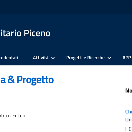
itario Piceno
tudentati
Attività
Progetti e Ricerche
APP
ia & Progetto
No
Chi
toria & Progetto 2025/26
Un
Il 