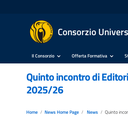
Consorzio Univers
Il Consorzio
Offerta Formativa
S
Quinto incontro di Editor
2025/26
Home
News Home Page
News
Quinto incontro di Edi