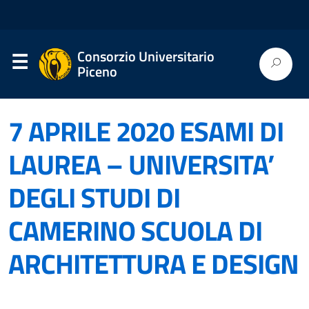
Consorzio Universitario
Piceno
7 APRILE 2020 ESAMI DI
LAUREA – UNIVERSITA’
DEGLI STUDI DI
CAMERINO SCUOLA DI
ARCHITETTURA E DESIGN