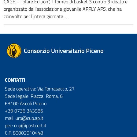
CAGE – Tofare Edition”, il torneo di basket 3 contro 3 ideato e
organizzato dall'associazione giovanile APPLY APS, che ha
coinvolto per l'intera giornata ...
Consorzio Universitario Piceno
CONTATTI
Sede operativa: Via Tornasacco, 27
Sede legale: Piazza Roma, 6
63100 Ascoli Piceno
+39 0736 343986
mail:
urp@cup.ap.it
pec:
cup@postcert.it
C.F. 80002910448